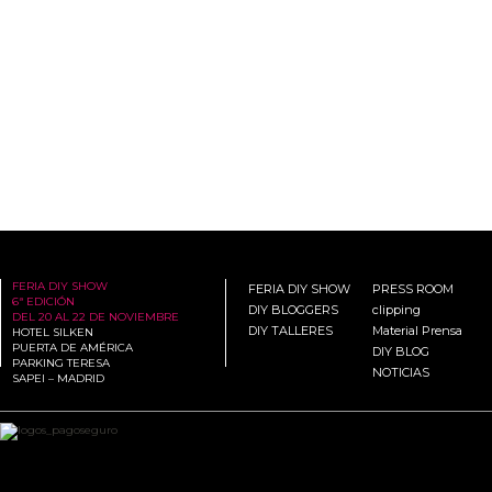
FERIA DIY SHOW
FERIA DIY SHOW
PRESS ROOM
6ª EDICIÓN
DIY BLOGGERS
clipping
DEL 20 AL 22 DE NOVIEMBRE
DIY TALLERES
Material Prensa
HOTEL SILKEN
PUERTA DE AMÉRICA
DIY BLOG
PARKING TERESA
NOTICIAS
SAPEI – MADRID