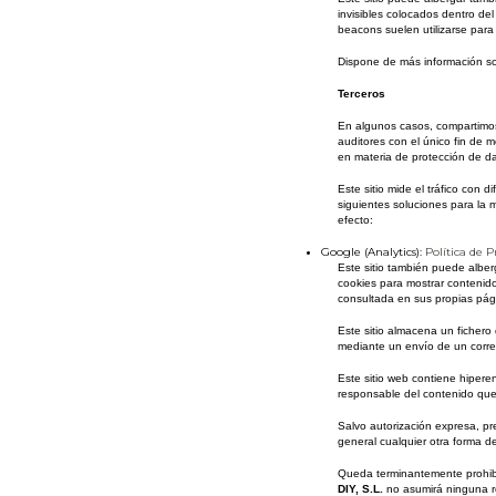
invisibles colocados dentro de
beacons suelen utilizarse para 
Dispone de más información s
Terceros
En algunos casos, compartimos
auditores con el único fin de 
en materia de protección de da
Este sitio mide el tráfico con
siguientes soluciones para la m
efecto:
Google (Analytics):
Política de 
Este sitio también puede alberg
cookies para mostrar contenidos
consultada en sus propias pág
Este sitio almacena un fichero 
mediante un envío de un correo
Este sitio web contiene hiper
responsable del contenido que
Salvo autorización expresa, pr
general cualquier otra forma d
Queda terminantemente prohibid
DIY, S.L.
no asumirá ninguna re