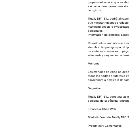
propios del servicio que se de
así como para mejorar nuestra 
recogidos.
Totally DIY, S.L. podrá almace
que mejorar nuestros productos
marketing directo o investigac
personales.
Información no personal alma
Cuando el usuario accede a nue
identificable (por ejemplo, el 
de visita en nuestro web, págin
sitios web y mejorar su conten
Menores
Los menores de edad no deben e
todos los padres o tutores a e
almacenará o empleará de form
Seguridad
Totally DIY, S.L. adoptará las
personal de la pérdida, destruc
Enlaces a Otros Web
Si el sitio Web de Totally DIY,
Preguntas y Comentarios