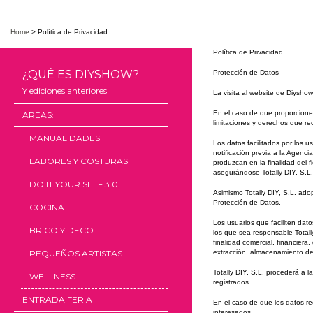
Home
>
Política de Privacidad
Política de Privacidad
¿QUÉ ES DIYSHOW?
Protección de Datos
Y ediciones anteriores
La visita al website de Diysho
En el caso de que proporcione e
AREAS:
limitaciones y derechos que r
MANUALIDADES
Los datos facilitados por los u
notificación previa a la Agenc
LABORES Y COSTURAS
produzcan en la finalidad del f
asegurándose Totally DIY, S.L.,
DO IT YOUR SELF 3.0
Asimismo Totally DIY, S.L. ado
Protección de Datos.
COCINA
Los usuarios que faciliten dat
BRICO Y DECO
los que sea responsable Totally
finalidad comercial, financiera
PEQUEÑOS ARTISTAS
extracción, almacenamiento de d
Totally DIY, S.L. procederá a 
WELLNESS
registrados.
ENTRADA FERIA
En el caso de que los datos re
interesados.