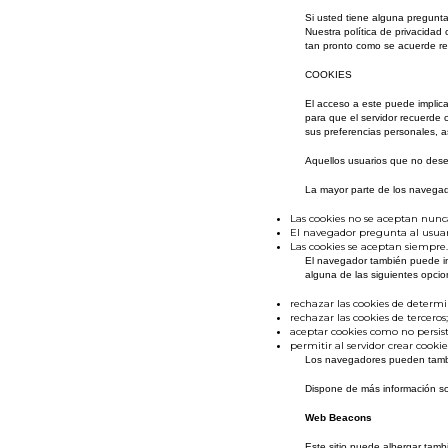
Si usted tiene alguna pregunta
Nuestra política de privacidad
tan pronto como se acuerde rea
COOKIES
El acceso a este puede implica
para que el servidor recuerde c
sus preferencias personales, a
Aquellos usuarios que no dese
La mayor parte de los navegado
Las cookies no se aceptan nunc
El navegador pregunta al usuari
Las cookies se aceptan siempre.
El navegador también puede inc
alguna de las siguientes opcio
rechazar las cookies de determ
rechazar las cookies de terceros;
aceptar cookies como no persist
permitir al servidor crear cooki
Los navegadores pueden también
Dispone de más información s
Web Beacons
Este sitio puede albergar tam