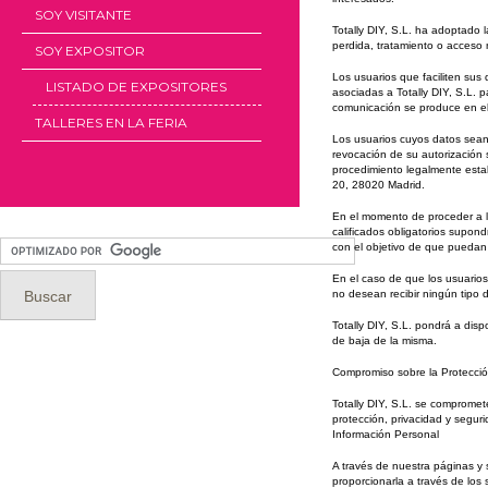
SOY VISITANTE
Totally DIY, S.L. ha adoptado l
perdida, tratamiento o acceso 
SOY EXPOSITOR
Los usuarios que faciliten su
LISTADO DE EXPOSITORES
asociadas a Totally DIY, S.L. 
comunicación se produce en el
TALLERES EN LA FERIA
Los usuarios cuyos datos sean 
revocación de su autorización 
procedimiento legalmente estab
20, 28020 Madrid.
En el momento de proceder a la
calificados obligatorios supond
con el objetivo de que puedan
En el caso de que los usuarios
no desean recibir ningún tipo d
Totally DIY, S.L. pondrá a dis
de baja de la misma.
Compromiso sobre la Protecció
Totally DIY, S.L. se comprome
protección, privacidad y segur
Información Personal
A través de nuestra páginas y 
proporcionarla a través de los