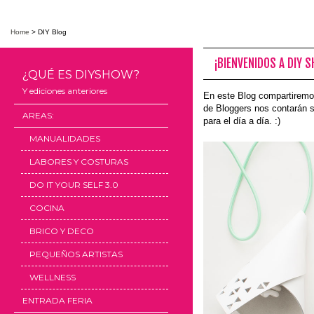
Home
>
DIY Blog
¡BIENVENIDOS A DIY 
¿QUÉ ES DIYSHOW?
Y ediciones anteriores
En este Blog compartiremo
de Bloggers nos contarán s
AREAS:
para el día a día. :)
MANUALIDADES
LABORES Y COSTURAS
DO IT YOUR SELF 3.0
COCINA
BRICO Y DECO
PEQUEÑOS ARTISTAS
WELLNESS
ENTRADA FERIA