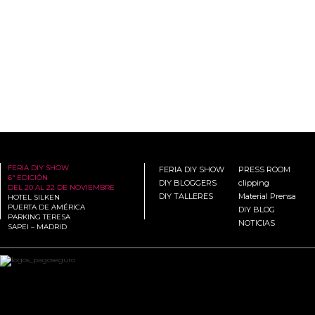
FERIA DIY SHOW
FERIA DIY SHOW
PRESS ROOM
6ª EDICIÓN
DIY BLOGGERS
clipping
DEL 20 AL 22 DE NOVIEMBRE
DIY TALLERES
Material Prensa
HOTEL SILKEN
PUERTA DE AMÉRICA
DIY BLOG
PARKING TERESA
NOTICIAS
SAPEI – MADRID