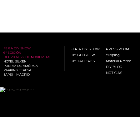
FERIA DIY SHOW
FERIA DIY SHOW
PRESS ROOM
6ª EDICIÓN
DIY BLOGGERS
clipping
DEL 20 AL 22 DE NOVIEMBRE
DIY TALLERES
Material Prensa
HOTEL SILKEN
PUERTA DE AMÉRICA
DIY BLOG
PARKING TERESA
NOTICIAS
SAPEI – MADRID