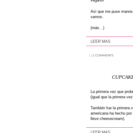
vegano!
Así que me puse manos 
vamos.
(más…)
LEER MAS
|
|
2 COMMENTS
CUPCAKE
La primera vez que pro
(igual que la primera ve
También fue la primera v
americana ha hecho por 
lleve cheesecream).
LEER MAS