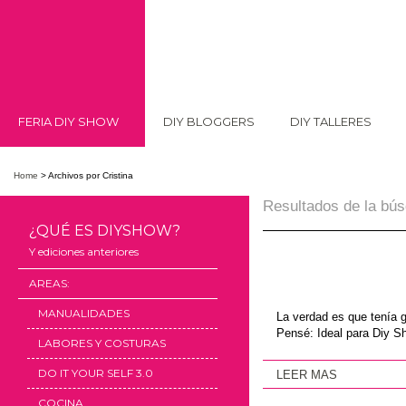
FERIA DIY SHOW
DIY BLOGGERS
DIY TALLERES
Home
>
Archivos por Cristina
Resultados de la bú
¿QUÉ ES DIYSHOW?
Y ediciones anteriores
AREAS:
MANUALIDADES
La verdad es que tenía 
Pensé: Ideal para Diy S
LABORES Y COSTURAS
DO IT YOUR SELF 3.0
LEER MAS
COCINA