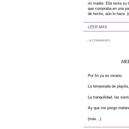
mi madre. Ella tenía su 
que compraba en una pan
de hecho, aún lo hace.
LEER MAS
|
|
6 COMMENTS
HE
Por fin ya es verano.
La temporada de playita, 
La tranquilidad, las sies
Ay que me pongo melanc
(más…)