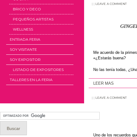
|
|
LEAVE A COMMENT
BRICO Y DECO
PEQUEÑOS ARTISTAS
GINGE
WELLNESS
ENTRADA FERIA
SOY VISITANTE
Me acuerdo de la primer
«¿Estarás buena?
SOY EXPOSITOR
No las tenía todas, ¿Un
LISTADO DE EXPOSITORES
TALLERES EN LA FERIA
LEER MAS
|
|
LEAVE A COMMENT
Uno de los recuerdos qu