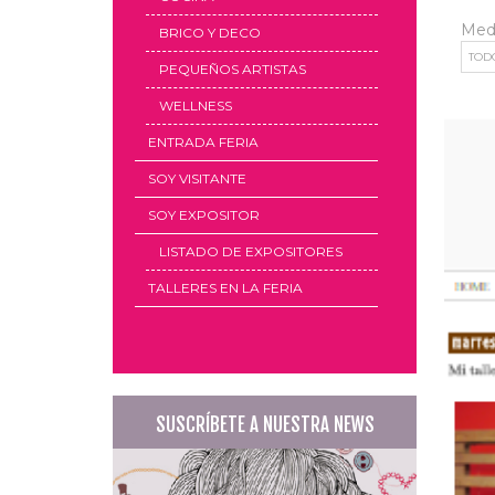
Med
BRICO Y DECO
PEQUEÑOS ARTISTAS
WELLNESS
ENTRADA FERIA
SOY VISITANTE
SOY EXPOSITOR
LISTADO DE EXPOSITORES
TALLERES EN LA FERIA
SUSCRÍBETE A NUESTRA NEWS