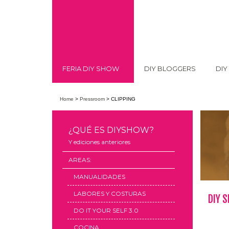
FERIA DIY SHOW
DIY BLOGGERS
DIY
Home
>
Pressroom
>
CLIPPING
¿QUÉ ES DIYSHOW?
Y ediciones anteriores
AREAS:
MANUALIDADES
LABORES Y COSTURAS
DIY 
DO IT YOUR SELF 3.0
COCINA