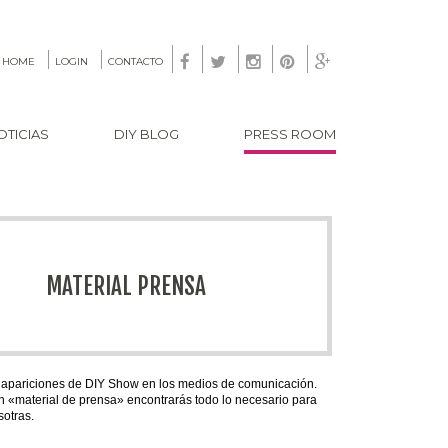





HOME
LOGIN
CONTACTO
OTICIAS
DIY BLOG
PRESS ROOM
MATERIAL PRENSA
 apariciones de DIY Show en los medios de comunicación.
en «material de prensa» encontrarás todo lo necesario para
otras.