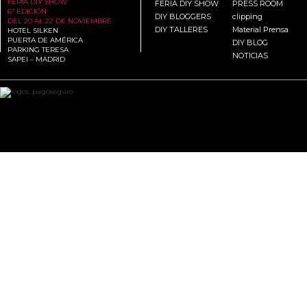
FERIA DIY SHOW
FERIA DIY SHOW
PRESS ROOM
6ª EDICIÓN
DIY BLOGGERS
clipping
DEL 20 AL 22 DE NOVIEMBRE
DIY TALLERES
Material Prensa
HOTEL SILKEN
PUERTA DE AMÉRICA
DIY BLOG
PARKING TERESA
NOTICIAS
SAPEI – MADRID