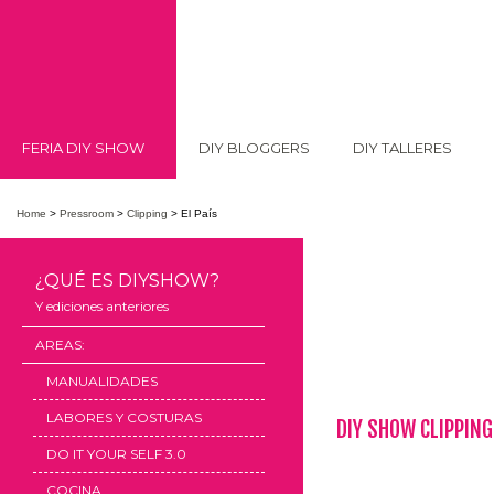
FERIA DIY SHOW
DIY BLOGGERS
DIY TALLERES
Home
>
Pressroom
>
Clipping
>
El País
¿QUÉ ES DIYSHOW?
Y ediciones anteriores
AREAS:
MANUALIDADES
LABORES Y COSTURAS
DIY SHOW CLIPPING
DO IT YOUR SELF 3.0
COCINA