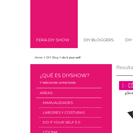
FERIA DIY SHOW
DIY BLOGGERS
DIY
Home
>
DIY Blog
>
do it your self
Result
¿QUÉ ES DIYSHOW?
Y ediciones anteriores
AREAS:
MANUALIDADES
LABORES Y COSTURAS
DO IT YOUR SELF 3.0
COCINA