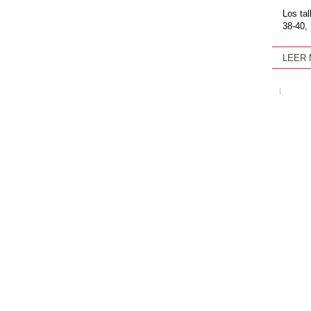
Los ta
38-40, 
LEER
|