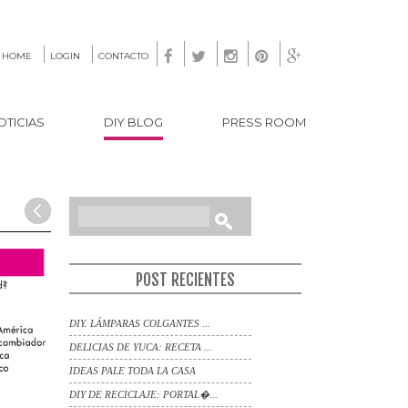





HOME
LOGIN
CONTACTO
OTICIAS
DIY BLOG
PRESS ROOM
SEARCH
POST RECIENTES
DIY. LÁMPARAS COLGANTES ...
DELICIAS DE YUCA: RECETA ...
IDEAS PALE TODA LA CASA
DIY DE RECICLAJE: PORTAL�...