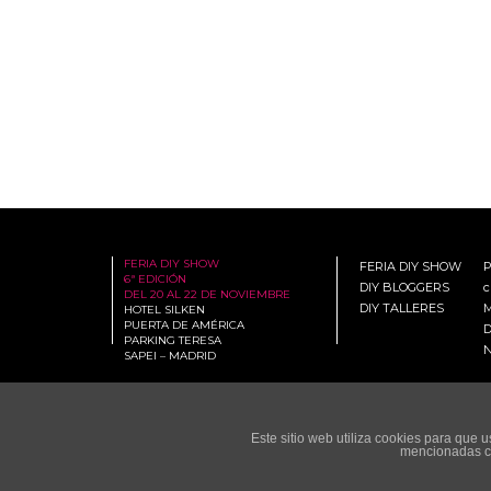
FERIA DIY SHOW
FERIA DIY SHOW
6ª EDICIÓN
DIY BLOGGERS
c
DEL 20 AL 22 DE NOVIEMBRE
DIY TALLERES
M
HOTEL SILKEN
PUERTA DE AMÉRICA
D
PARKING TERESA
N
SAPEI – MADRID
Este sitio web utiliza cookies para que
mencionadas co