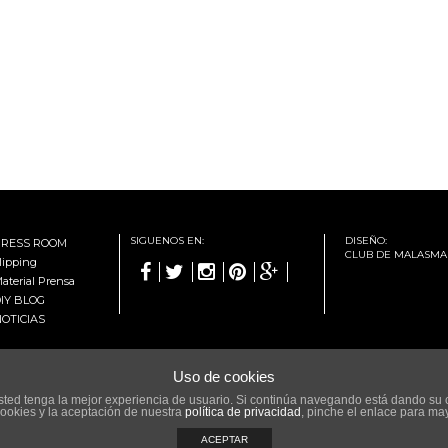
SIGUENOS EN:
DISEÑO:
PRESS ROOM
CLUB DE MALASMA
lipping





aterial Prensa
IY BLOG
OTICIAS
Uso de cookies
 usted tenga la mejor experiencia de usuario. Si continúa navegando está dando su 
okies y la aceptación de nuestra
política de privacidad
, pinche el enlace para ma
ACEPTAR