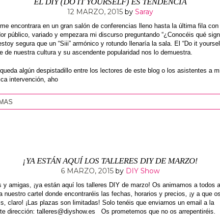
EL DIY (DO IT YOURSELF) ES TENDENCIA
12 MARZO, 2015
by
Saray
me encontrara en un gran salón de conferencias lleno hasta la última fila con
or público, variado y empezara mi discurso preguntando “¿Conocéis qué signi
stoy segura que un “Siii” armónico y rotundo llenaría la sala. El “Do it yoursel
te de nuestra cultura y su ascendente popularidad nos lo demuestra.
queda algún despistadillo entre los lectores de este blog o los asistentes a m
ica intervención, aho
 MAS
¡YA ESTÁN AQUÍ LOS TALLERES DIY DE MARZO!
6 MARZO, 2015
by
DIY Show
 y amigas, ¡ya están aquí los talleres DIY de marzo! Os animamos a todos 
a nuestro cartel donde encontraréis las fechas, horarios y precios, ¡y a que o
s, claro! ¡Las plazas son limitadas! Solo tenéis que enviarnos un email a la
nte dirección: talleres@diyshow.es Os prometemos que no os arrepentiréis.