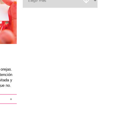
orejas.
tención
itada y
que no.
+