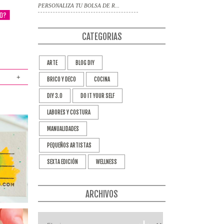
PERSONALIZA TU BOLSA DE R...
CATEGORIAS
ARTE
BLOG DIY
+
BRICO Y DECO
COCINA
DIY 3.0
DO IT YOUR SELF
LABORES Y COSTURA
MANUALIDADES
PEQUEÑOS ARTISTAS
SEXTA EDICIÓN
WELLNESS
ARCHIVOS