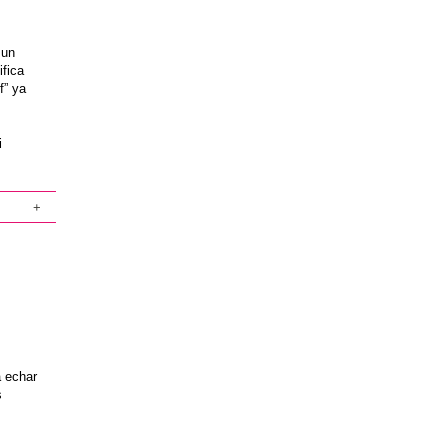
 un
fica
f” ya
i
+
a echar
s