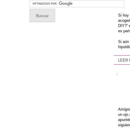
Si hoy 
acoged
DIY?” e
es par
Si aún 
hipotét
LEER
|
Amigos
un ojo 
apuntéi
siguie