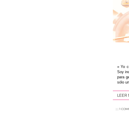
» Yo c
Soy in
para g
sólo un
LEER
|
|
1 CO