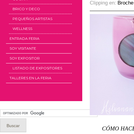
Clipping en:
Broche
BRICO Y DECO
PEQUEÑOS ARTISTAS
WELLNESS
ENTRADA FERIA
SOY VISITANTE
SOY EXPOSITOR
LISTADO DE EXPOSITORES
TALLERES EN LA FERIA
CÓMO HACE