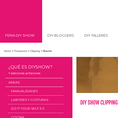
FERIA DIY SHOW
DIY BLOGGERS
DIY TALLERES
Home
>
Pressroom
>
Clipping
>
Broche
¿QUÉ ES DIYSHOW?
Y ediciones anteriores
AREAS:
MANUALIDADES
LABORES Y COSTURAS
DIY SHOW CLIPPING
DO IT YOUR SELF 3.0
COCINA