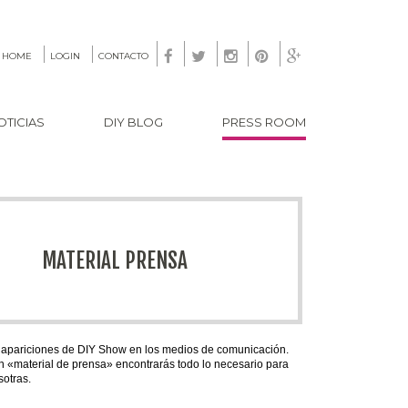





HOME
LOGIN
CONTACTO
OTICIAS
DIY BLOG
PRESS ROOM
MATERIAL PRENSA
 apariciones de DIY Show en los medios de comunicación.
en «material de prensa» encontrarás todo lo necesario para
otras.