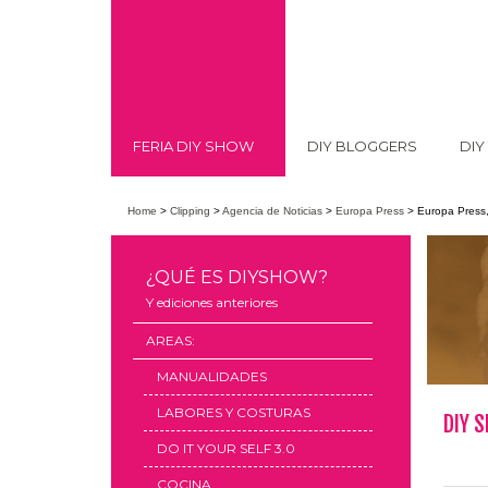
FERIA DIY SHOW
DIY BLOGGERS
DIY
Home
>
Clipping
>
Agencia de Noticias
>
Europa Press
>
Europa Press,
¿QUÉ ES DIYSHOW?
Y ediciones anteriores
AREAS:
MANUALIDADES
LABORES Y COSTURAS
DIY 
DO IT YOUR SELF 3.0
COCINA