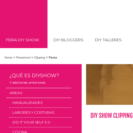
FERIA DIY SHOW
DIY BLOGGERS
DIY TALLERES
Home
>
Pressroom
>
Clipping
>
Fiesta
¿QUÉ ES DIYSHOW?
Y ediciones anteriores
AREAS:
MANUALIDADES
LABORES Y COSTURAS
DIY SHOW CLIPPING
DO IT YOUR SELF 3.0
COCINA