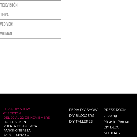
TELEVISIÓN
TELVA
VEO VEO!
WOMAN
FERIA DIY SHOW
FERIA DIY SHOW
PRESS ROOM
6ª EDICIÓN
DIY BLOGGERS
clipping
DEL 20 AL 22 DE NOVIEMBRE
DIY TALLERES
Material Prensa
HOTEL SILKEN
PUERTA DE AMÉRICA
DIY BLOG
PARKING TERESA
NOTICIAS
SAPEI – MADRID