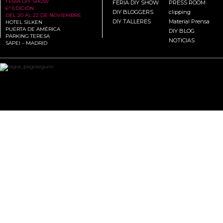
FERIA DIY SHOW
FERIA DIY SHOW
PRESS ROOM
6ª EDICIÓN
DIY BLOGGERS
clipping
DEL 20 AL 22 DE NOVIEMBRE
DIY TALLERES
Material Prensa
HOTEL SILKEN
PUERTA DE AMÉRICA
DIY BLOG
PARKING TERESA
NOTICIAS
SAPEI – MADRID