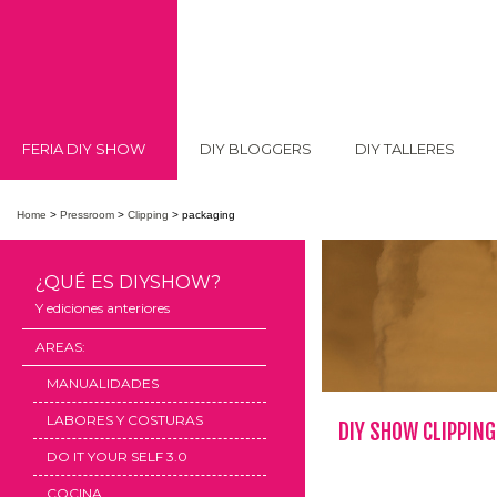
FERIA DIY SHOW
DIY BLOGGERS
DIY TALLERES
Home
>
Pressroom
>
Clipping
>
packaging
¿QUÉ ES DIYSHOW?
Y ediciones anteriores
AREAS:
MANUALIDADES
LABORES Y COSTURAS
DIY SHOW CLIPPING
DO IT YOUR SELF 3.0
COCINA