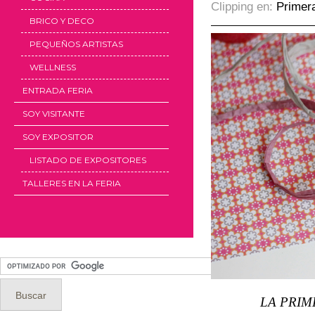
Clipping en:
Primer
BRICO Y DECO
PEQUEÑOS ARTISTAS
WELLNESS
ENTRADA FERIA
SOY VISITANTE
SOY EXPOSITOR
LISTADO DE EXPOSITORES
TALLERES EN LA FERIA
LA PRIM