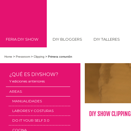
FERIA DIY SHOW
DIY BLOGGERS
DIY TALLERES
Home
>
Pressroom
>
Clipping
>
Primera comunión
¿QUÉ ES DIYSHOW?
Y ediciones anteriores
AREAS:
MANUALIDADES
LABORES Y COSTURAS
DIY SHOW CLIPPING
DO IT YOUR SELF 3.0
COCINA