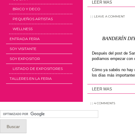
LEER MAS
BRICO Y DECO
|
|
LEAVE A COMMENT
PEQUEÑOS ARTISTAS
WELLNESS
BANDERÍN DI
ENTRADA FERIA
SOY VISITANTE
Después del post de Sara
podíamos empezar con ot
SOY EXPOSITOR
LISTADO DE EXPOSITORES
Cómo ya sabéis no hay n
los días más importantes
TALLERES EN LA FERIA
LEER MAS
|
|
4 COMMENTS