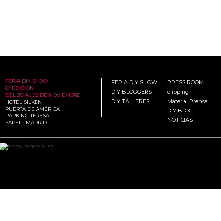
FERIA DIY SHOW
FERIA DIY SHOW
PRESS ROOM
6ª EDICIÓN
DIY BLOGGERS
clipping
DEL 20 AL 22 DE NOVIEMBRE
DIY TALLERES
Material Prensa
HOTEL SILKEN
PUERTA DE AMÉRICA
DIY BLOG
PARKING TERESA
NOTICIAS
SAPEI – MADRID