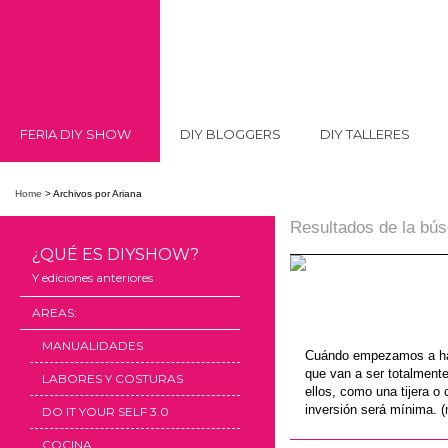
FERIA DIY SHOW
DIY BLOGGERS
DIY TALLERES
Home
>
Archivos por Ariana
Resultados de la bú
¿QUÉ ES DIYSHOW?
Y ediciones anteriores
AREAS:
MANUALIDADES
Cuándo empezamos a hace
que van a ser totalmente
LABORES Y COSTURAS
ellos, como una tijera o
inversión será mínima.
DO IT YOUR SELF 3.0
COCINA