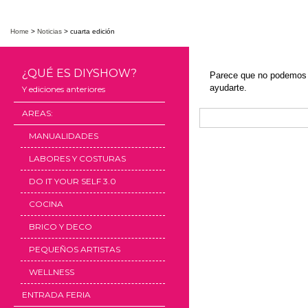
Home
>
Noticias
>
cuarta edición
¿QUÉ ES DIYSHOW?
Parece que no podemos 
ayudarte.
Y ediciones anteriores
AREAS:
Search
MANUALIDADES
LABORES Y COSTURAS
DO IT YOUR SELF 3.0
COCINA
BRICO Y DECO
PEQUEÑOS ARTISTAS
WELLNESS
ENTRADA FERIA