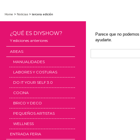
Home
>
Noticias
>
tercera edición
¿QUÉ ES DIYSHOW?
Parece que no podemos 
ayudarte.
Y ediciones anteriores
AREAS:
Search
MANUALIDADES
LABORES Y COSTURAS
DO IT YOUR SELF 3.0
COCINA
BRICO Y DECO
PEQUEÑOS ARTISTAS
WELLNESS
ENTRADA FERIA