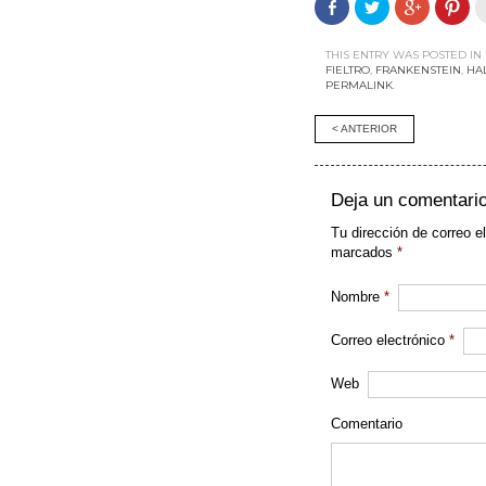
Comparte
Haz
Haz
Haz
en
clic
clic
clic
Facebook
para
para
par
(Se
compartir
compartir
com
abre
en
en
en
THIS ENTRY WAS POSTED IN
en
Twitter
Google+
Pint
FIELTRO
,
FRANKENSTEIN
,
HA
una
(Se
(Se
(Se
PERMALINK
.
ventana
abre
abre
abr
nueva)
en
en
en
una
una
una
Post
< ANTERIOR
ventana
ventana
ven
nueva)
nueva)
nue
navigati
Deja un comentari
Tu dirección de correo e
marcados
*
Nombre
*
Correo electrónico
*
Web
Comentario