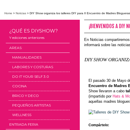
Home
>
Noticias
>
DIY Show organiza los talleres DIY para II Encuentro de Madres Bloguera
¡BIENVENIDOS A DIY N
¿QUÉ ES DIYSHOW?
Y ediciones anteriores
En Noticias compartiremos
informará sobre las notici
AREAS:
MANUALIDADES
DIY SHOW ORGANIZA
LABORES Y COSTURAS
DO IT YOUR SELF 3.0
El pasado 30 de Mayo de
Encuentro de Madres 
COCINA
Show llevaron a cabo
ta
BRICO Y DECO
(impartido por
Hats & Mo
aquellas madres bloguera
PEQUEÑOS ARTISTAS
WELLNESS
ENTRADA FERIA
Compártelo: