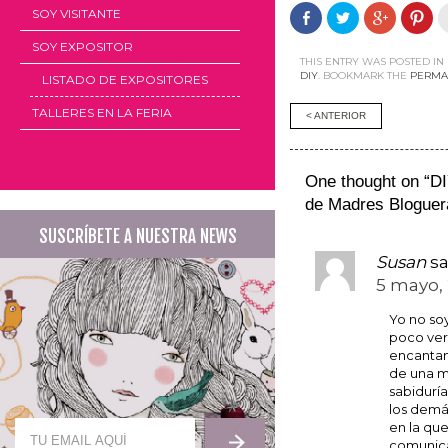
SOY VISITANTE
Comparte
Haz
Haz
Haz
en
clic
clic
clic
Facebook
para
para
par
SOY EXPOSITOR
(Se
compartir
compartir
com
abre
en
en
en
THIS ENTRY WAS POSTED IN
en
Twitter
Google+
Pint
DIY
. BOOKMARK THE
PERMA
LISTADO DE EXPOSITORES
una
(Se
(Se
(Se
ventana
abre
abre
abr
nueva)
en
en
en
TALLERES EN LA FERIA
Post
< ANTERIOR
una
una
una
ventana
ventana
ven
nueva)
nueva)
nue
navigati
One thought on “
DI
de Madres Bloguer
SUSCRÍBETE A NUESTRA NEWS
Susan
sa
5 mayo, 
Yo no so
poco ver
encantan
de una m
sabiduría
los demá
en la que
comunica