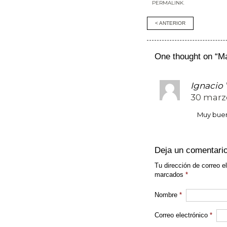
una
(Se
(Se
(Se
PERMALINK
.
ventana
abre
abre
abr
nueva)
en
en
en
una
una
una
Post
< ANTERIOR
ventana
ventana
ven
nueva)
nueva)
nue
navigati
One thought on “
Ma
Ignacio 
30 marzo
Muy buen
Deja un comentari
Tu dirección de correo e
marcados
*
Nombre
*
Correo electrónico
*