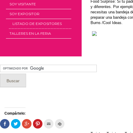
Food Surprise: Si tu pad
SOY VISITANTE
y diferentes. Por ejempl
necesitas una bandeja de
SOY EXPOSITOR
preparar una bandeja con
Burns /Cool Ideas.
LISTADO DE EXPOSITORES
TALLERES EN LA FERIA
Compártelo:
Comparte
Haz
Haz
Haz
Hac
Haz
en
clic
clic
clic
clic
clic
Facebook
para
para
para
para
para