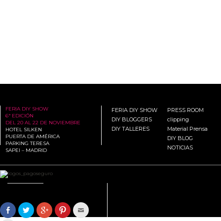
FERIA DIY SHOW
FERIA DIY SHOW
PRESS ROOM
6ª EDICIÓN
DIY BLOGGERS
clipping
DEL 20 AL 22 DE NOVIEMBRE
DIY TALLERES
Material Prensa
HOTEL SILKEN
PUERTA DE AMÉRICA
DIY BLOG
PARKING TERESA
NOTICIAS
SAPEI – MADRID
Compártelo:
Comparte
Haz
Haz
Haz
Hac
en
clic
clic
clic
clic
Facebook
para
para
para
para