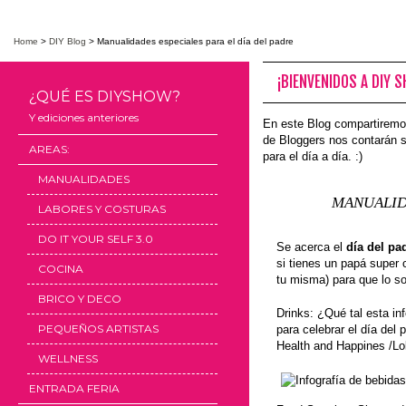
Home
>
DIY Blog
>
Manualidades especiales para el día del padre
¡BIENVENIDOS A DIY 
¿QUÉ ES DIYSHOW?
Y ediciones anteriores
En este Blog compartiremo
de Bloggers nos contarán s
AREAS:
para el día a día. :)
MANUALIDADES
MANUALIDA
LABORES Y COSTURAS
DO IT YOUR SELF 3.0
Se acerca el
día del pa
si tienes un papá super 
COCINA
tu misma) para que lo s
BRICO Y DECO
Drinks: ¿Qué tal esta in
PEQUEÑOS ARTISTAS
para celebrar el día del 
Health and Happines /Lo
WELLNESS
ENTRADA FERIA