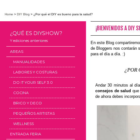
Home
>
DIY Blog
>
¿Por qué el DIY es bueno para la salud?
¡BIENVENIDOS A DIY 
¿QUÉ ES DIYSHOW?
Y ediciones anteriores
En este Blog compartiremo
de Bloggers nos contarán s
AREAS:
para el día a día. :)
MANUALIDADES
¿POR 
LABORES Y COSTURAS
DO IT YOUR SELF 3.0
Andar 30 minutos al día
consejos de salud
que
COCINA
de ahora debes incorpora
BRICO Y DECO
PEQUEÑOS ARTISTAS
WELLNESS
ENTRADA FERIA