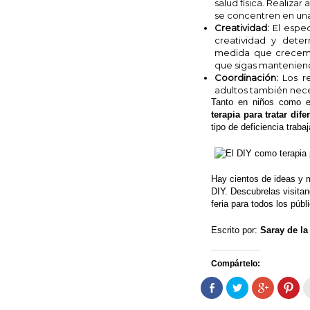
salud física. Realiza
se concentren en una 
Creatividad:
El espec
creatividad y dete
medida que crecemo
que sigas manteniend
Coordinación:
Los r
adultos también nece
Tanto en niños como 
terapia para tratar dif
tipo de deficiencia trab
Hay cientos de ideas y m
DIY. Descubrelas visita
feria para todos los públ
Escrito por:
Saray de l
Compártelo:
Comparte
Haz
Haz
Haz
en
clic
clic
clic
Facebook
para
para
par