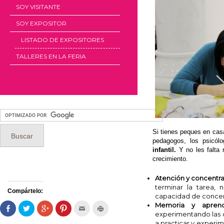
SOY VISITANTE
SOY EXPOSITOR
LISTADO DE EXPOSITORES
TALLERES EN LA FERIA
Si tienes peques en cas
pedagogos, los psicól
infantil.
Y no les falta 
crecimiento.
Atención y concentr
terminar la tarea, n
Compártelo:
capacidad de concen
Memoria y aprendi
Comparte
Haz
Haz
Haz
Hac
Haz
en
clic
clic
clic
clic
clic
experimentando las 
Facebook
para
para
para
para
para
a practicar y experim