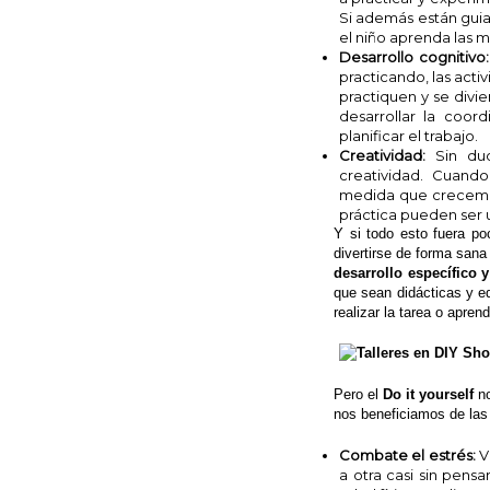
(Se
compartir
compartir
compartir
enviar
imprimir
abre
en
en
en
por
(Se
Si además están guia
en
Twitter
Google+
Pinterest
correo
abre
el niño aprenda las 
una
(Se
(Se
(Se
electrónico
en
ventana
abre
abre
abre
a
una
Desarrollo cognitivo
nueva)
en
en
en
un
ventana
practicando, las act
una
una
una
amigo
nueva)
ventana
ventana
ventana
(Se
practiquen y se divi
nueva)
nueva)
nueva)
abre
desarrollar la coor
en
una
planificar el trabajo.
ventana
Creatividad:
Sin dud
nueva)
creatividad. Cuand
medida que crecemos
práctica pueden ser u
Y si todo esto fuera p
divertirse de forma sana
desarrollo específico 
que sean didácticas y e
realizar la tarea o apre
Pero el
Do it yourself
n
nos beneficiamos de las 
Combate el estrés:
V
a otra casi sin pens