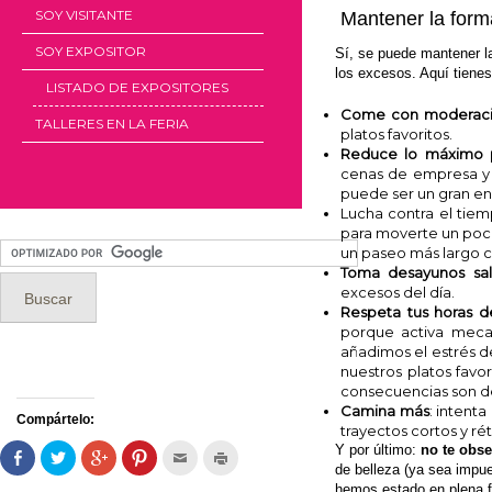
SOY VISITANTE
Mantener la form
SOY EXPOSITOR
Sí, se puede mantener la
los excesos. Aquí tiene
LISTADO DE EXPOSITORES
Come con moderac
TALLERES EN LA FERIA
platos favoritos.
Reduce lo máximo po
cenas de empresa y l
puede ser un gran ene
Lucha contra el tie
para moverte un poco.
un paseo más largo 
Toma desayunos sal
excesos del día.
Respeta tus horas 
porque activa meca
añadimos el estrés d
nuestros platos favor
consecuencias son de
Camina más
: intent
Compártelo:
trayectos cortos y ré
Y por último:
no te obs
Comparte
Haz
Haz
Haz
Hac
Haz
en
clic
clic
clic
clic
clic
de belleza (ya sea impu
Facebook
para
para
para
para
para
hemos estado en plena 