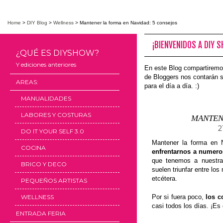
Home
>
DIY Blog
>
Wellness
>
Mantener la forma en Navidad: 5 consejos
¡BIENVENIDOS A DIY 
¿QUÉ ES DIYSHOW?
Y ediciones anteriores
En este Blog compartiremo
de Bloggers nos contarán s
AREAS:
para el día a día. :)
MANUALIDADES
LABORES Y COSTURAS
MANTEN
2
DO IT YOUR SELF 3.0
Mantener la forma en 
COCINA
enfrentarnos a numer
que tenemos a nuestra
BRICO Y DECO
suelen triunfar entre lo
etcétera.
PEQUEÑOS ARTISTAS
WELLNESS
Por si fuera poco,
los c
casi todos los días. ¡Es 
ENTRADA FERIA