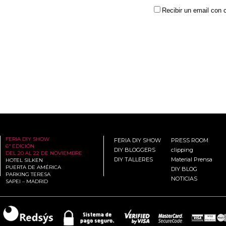
Recibir un email con 
FERIA DIY SHOW
FERIA DIY SHOW
PRESS ROOM
6ª EDICIÓN
DIY BLOGGERS
clipping
DEL 20 AL 22 DE NOVIEMBRE
DIY TALLERES
Material Prensa
HOTEL SILKEN
PUERTA DE AMÉRICA
DIY BLOG
PARKING TERESA
NOTICIAS
SAPEI – MADRID