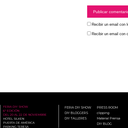
Recibir un email con 
Recibir un email con 
FERIA DIY SHOW
FERIA DIY SHOW
PRESS ROOM
6ª EDICIÓN
DIY BLOGGERS
clipping
DEL 20 AL 22 DE NOVIEMBRE
DIY TALLERES
Material Prensa
HOTEL SILKEN
PUERTA DE AMÉRICA
DIY BLOG
PARKING TERESA