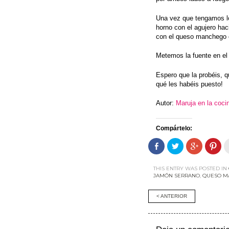
Una vez que tengamos lo
horno con el agujero hac
con el queso manchego c
Metemos la fuente en el
Espero que la probéis, 
qué les habéis puesto!
Autor:
Maruja en la coci
Compártelo:
Comparte
Haz
Haz
Haz
en
clic
clic
clic
Facebook
para
para
par
(Se
compartir
compartir
com
abre
en
en
en
THIS ENTRY WAS POSTED IN
en
Twitter
Google+
Pint
JAMÓN SERRANO
,
QUESO M
una
(Se
(Se
(Se
ventana
abre
abre
abr
nueva)
en
en
en
Post
< ANTERIOR
una
una
una
ventana
ventana
ven
nueva)
nueva)
nue
navigati