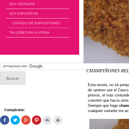
SOY VISITANTE
SOY EXPOSITOR
LISTADO DE EXPOSITORES
TALLERES EN LA FERIA
CHAMPIÑONES REL
Esta receta, no sé porq
de «poteo» por el Casco 
pintxos, el más contund
cuestión que hacía unos
Siempre que hago
cham
Compártelo:
cualquier variante me ac
Comparte
Haz
Haz
Haz
Hac
Haz
en
clic
clic
clic
clic
clic
Facebook
para
para
para
para
para