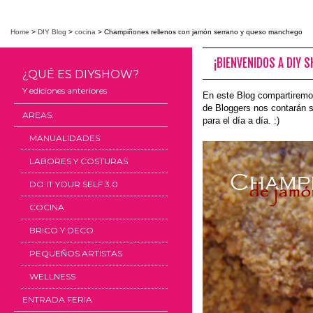
Home
>
DIY Blog
>
cocina
>
Champiñones rellenos con jamón serrano y queso manchego
¡BIENVENIDOS A DIY 
¿QUÉ ES DIYSHOW?
Y ediciones anteriores
En este Blog compartiremo
de Bloggers nos contarán s
AREAS:
para el día a día. :)
MANUALIDADES
LABORES Y COSTURAS
DO IT YOUR SELF 3.0
COCINA
BRICO Y DECO
PEQUEÑOS ARTISTAS
WELLNESS
ENTRADA FERIA