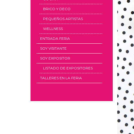
BRICO Y DECO
PEQUEÑOS ARTISTAS
WELLNESS
ENTRADA FERIA
SOY VISITANTE
SOY EXPOSITOR
LISTADO DE EXPOSITORES
TALLERES EN LA FERIA