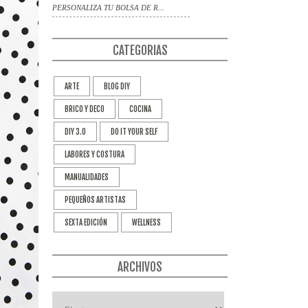
PERSONALIZA TU BOLSA DE R...
CATEGORIAS
ARTE
BLOG DIY
BRICO Y DECO
COCINA
DIY 3.0
DO IT YOUR SELF
LABORES Y COSTURA
MANUALIDADES
PEQUEÑOS ARTISTAS
SEXTA EDICIÓN
WELLNESS
ARCHIVOS