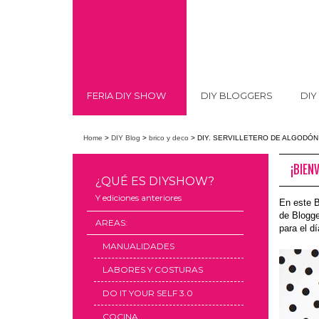
FERIA DIY SHOW
DIY BLOGGERS
DIY
Home
>
DIY Blog
>
brico y deco
>
DIY. SERVILLETERO DE ALGODÓ
¡BIEN
¿QUÉ ES DIYSHOW?
Y ediciones anteriores
En este 
de Blogge
AREAS:
para el dí
MANUALIDADES
LABORES Y COSTURAS
DO IT YOUR SELF 3.0
COCINA