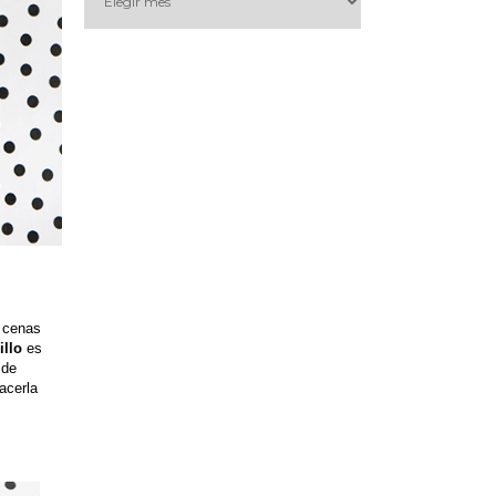
 cenas
illo
es
 de
acerla