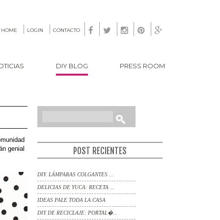





HOME
LOGIN
CONTACTO
OTICIAS
DIY BLOG
PRESS ROOM
SEARCH
comunidad
án genial
POST RECIENTES
DIY. LÁMPARAS COLGANTES ...
DELICIAS DE YUCA: RECETA ...
IDEAS PALE TODA LA CASA
DIY DE RECICLAJE: PORTAL�...