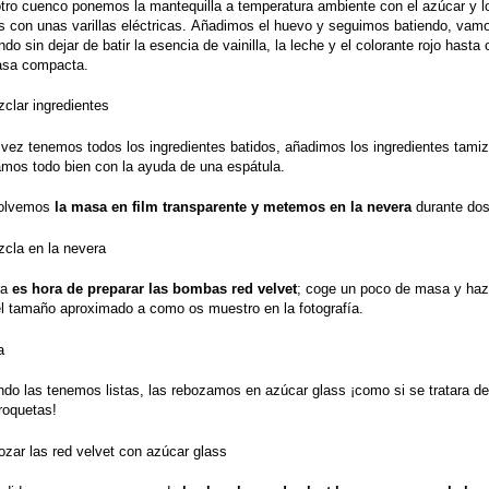
otro cuenco ponemos la mantequilla a temperatura ambiente con el azúcar y l
s con unas varillas eléctricas. Añadimos el huevo y seguimos batiendo, vam
do sin dejar de batir la esencia de vainilla, la leche y el colorante rojo hasta
sa compacta.
 vez tenemos todos los ingredientes batidos, añadimos los ingredientes tami
mos todo bien con la ayuda de una espátula.
volvemos
la masa en film transparente y metemos en la nevera
durante dos
ra
es hora de preparar las bombas red velvet
; coge un poco de masa y haz
el tamaño aproximado a como os muestro en la fotografía.
ndo las tenemos listas, las rebozamos en azúcar glass ¡como si se tratara d
roquetas!