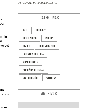
PERSONALIZA TU BOLSA DE R...
CATEGORIAS
us
rear
ARTE
BLOG DIY
mos las
BRICO Y DECO
COCINA
no
velvet
DIY 3.0
DO IT YOUR SELF
LABORES Y COSTURA
MANUALIDADES
PEQUEÑOS ARTISTAS
SEXTA EDICIÓN
WELLNESS
 un
ARCHIVOS
nco con
s y me