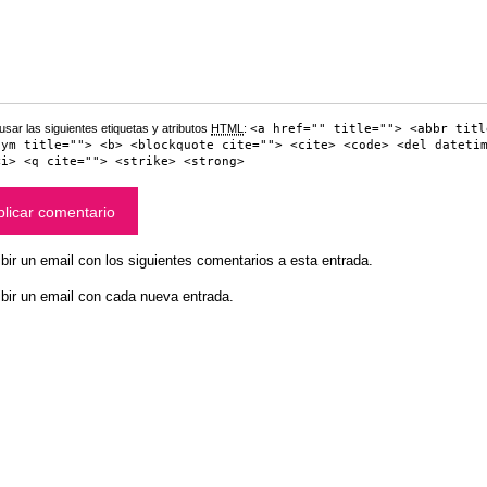
sar las siguientes etiquetas y atributos
HTML
:
<a href="" title=""> <abbr titl
nym title=""> <b> <blockquote cite=""> <cite> <code> <del dateti
<i> <q cite=""> <strike> <strong>
bir un email con los siguientes comentarios a esta entrada.
bir un email con cada nueva entrada.