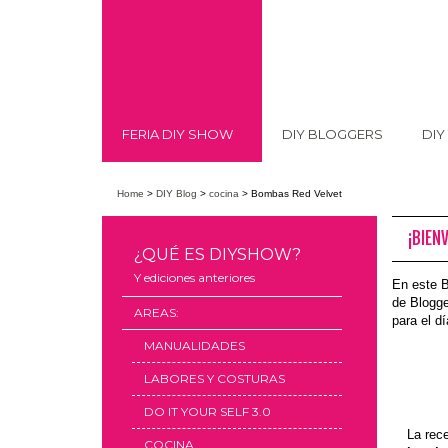
FERIA DIY SHOW
DIY BLOGGERS
DIY
Home
>
DIY Blog
>
cocina
>
Bombas Red Velvet
¡BIEN
¿QUÉ ES DIYSHOW?
Y ediciones anteriores
En este 
de Blogge
AREAS:
para el dí
MANUALIDADES
LABORES Y COSTURAS
DO IT YOUR SELF 3.0
La rec
COCINA