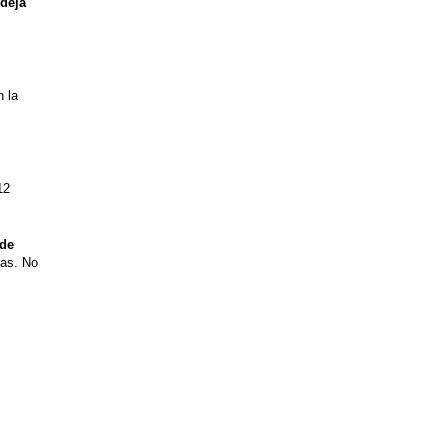
deja
n la
12
 de
nas. No