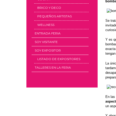
bombas
BRICO Y DECO
PEQUEÑOS ARTISTAS
Se tra
WELLNESS
invita
curios
ENTRADA FERIA
Y es qu
SOY VISITANTE
bombas
exacta
SOY EXPOSITOR
tengan
LISTADO DE EXPOSITORES
La úni
TALLERES EN LA FERIA
tardam
desapar
prepara
En las
aspect
un aspe
Y ahor