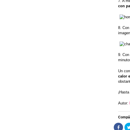
7. A m
con pa
8. Con
imagen
9. Con
minutos
Un con
calor 
obstant
¡Hasta
Autor:
Compár
Comp