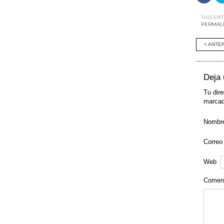
en
Face
(Se
abre
THIS EN
en
PERMAL
una
vent
nueva
Po
< ANTE
Deja 
Tu dire
marca
Nombr
Correo
Web
Coment