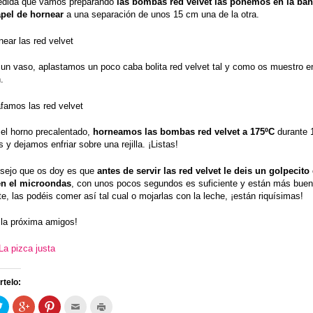
edida que vamos preparando
las bombas red velvet las ponemos en la ban
pel de hornear
a una separación de unos 15 cm una de la otra.
 un vaso, aplastamos un poco caba bolita red velvet tal y como os muestro e
.
 el horno precalentado,
horneamos las bombas red velvet a 175ºC
durante 
 y dejamos enfriar sobre una rejilla. ¡Listas!
sejo que os doy es que
antes de servir las red velvet le deis un golpecito
en el microondas
, con unos pocos segundos es suficiente y están más bue
e, las podéis comer así tal cual o mojarlas con la leche, ¡están riquísimas!
 la próxima amigos!
La pizca justa
telo:
arte
Haz
Haz
Haz
Hac
Haz