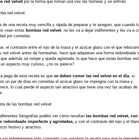
 red velvet
por la forma que toman una vez las horneas y se enfrían.
ta de una receta muy sencilla y rápida de preparar y te aseguro, que cuando t
dos vean estas
bombas red velvet
, no les va a dejar indiferentes y les va a c
idad por comerlas.
e, el contraste entre el rojo de la masa y el azúcar glass con el que reboza
 red velvet antes de hornearlas, hace que adquieran una forma redondeada 
 que además se rompe y queda agrietada, lo que hace que estas bombas red 
 un aspecto muy curioso, ¿no os parece?
ca pega de esta receta es que
se deben comer las red velvet en el día
, si
os un par de días en comerlas el azúcar glass se impregna con la masa y
ece, lo cual pierde el aspecto tan atractivo que tiene una vez las acabas de
r.
 diferentes fotografías podéis ver cómo resultan
las bombas red velvet, con
o redondeado imperfecto y agrietadas,
y con el contraste del rojo y el bla
cto festivo y atractivo.
a sin entretenerme más comparto con vosotros la receta para que la preparéi