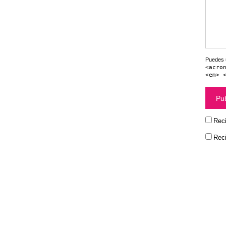
Puedes u
<acro
<em> 
Reci
Reci