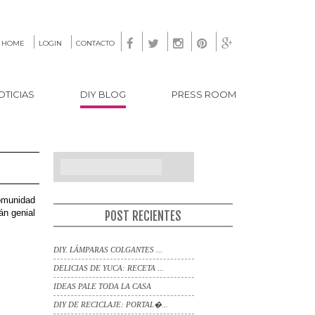





HOME
LOGIN
CONTACTO
OTICIAS
DIY BLOG
PRESS ROOM
SEARCH
comunidad
án genial
POST RECIENTES
DIY. LÁMPARAS COLGANTES ...
DELICIAS DE YUCA: RECETA ...
IDEAS PALE TODA LA CASA
DIY DE RECICLAJE: PORTAL�...