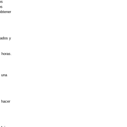
os
os
 obtener
zados y
 horas.
 una
e hacer