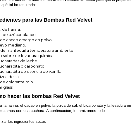
 qué tal ha resultado:
redientes para las Bombas Red Velvet
. de harina.
r. de azúcar blanco.
. de cacao amargo en polvo.
uevo mediano.
. de mantequilla temperatura ambiente.
 sobre de levadura química.
ucharadas de leche.
ucharadita bicarbonato.
ucharadita de esencia de vainilla.
izca de sal.
. de colorante rojo.
r glass.
o hacer las bombas Red Velvet
r la harina, el cacao en polvo, la pizca de sal, el bicarbonato y la levadura en
ezclamos con una cuchara. A continuación, lo tamizamos todo.