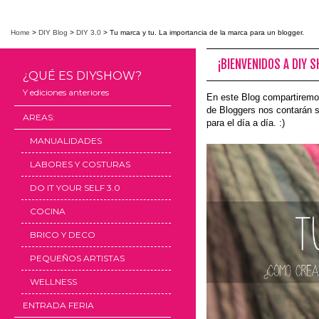
Home
>
DIY Blog
>
DIY 3.0
>
Tu marca y tu. La importancia de la marca para un blogger.
¡BIENVENIDOS A DIY 
¿QUÉ ES DIYSHOW?
Y ediciones anteriores
En este Blog compartiremo
de Bloggers nos contarán s
AREAS:
para el día a día. :)
MANUALIDADES
LABORES Y COSTURAS
DO IT YOUR SELF 3.0
COCINA
BRICO Y DECO
PEQUEÑOS ARTISTAS
WELLNESS
ENTRADA FERIA