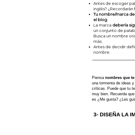
Antes de escoger pala
inglés? ¿Recordarán 
Tu nombre/marca deb
el blog.
La marca
debería sign
un conjunto de palab
Busca un nombre origi
más.
Antes de decidir def
nombre.
Piensa
nombres que te 
una tormenta de ideas y 
críticas. Puede que tu 
muy bien. Recuerda que s
es ¿Me gusta? ¿Les gu
3- DISEÑA LA 