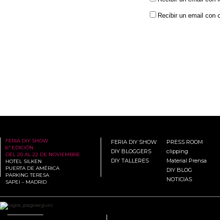
Recibir un email con 
FERIA DIY SHOW
FERIA DIY SHOW
PRESS ROOM
6ª EDICIÓN
DIY BLOGGERS
clipping
DEL 20 AL 22 DE NOVIEMBRE
DIY TALLERES
Material Prensa
HOTEL SILKEN
PUERTA DE AMÉRICA
DIY BLOG
PARKING TERESA
NOTICIAS
SAPEI – MADRID