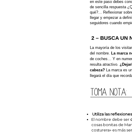
en este paso debes cono
de sencilla respuesta ¿
qué?… Reflexionar sobre
llegar y empezar a defin
seguidores cuando empie
2 – BUSCA UN
La
mayoría de los visita
del nombre.
La marca no
de coches… Y en numeros
resulta atractivo.
¿Dejar
cabeza?
La marca es un
llegará el día que recor
Utiliza las reflexiones
El nombre debe ser
c
cosas bonitas de Mar
costurera» es más senc