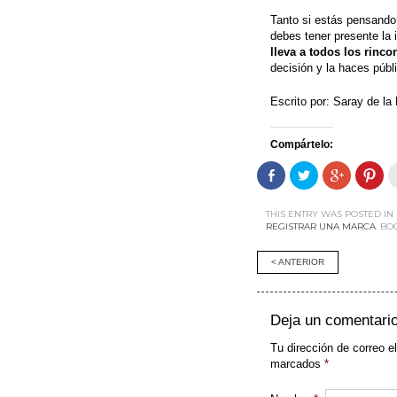
Tanto si estás pensando 
debes tener presente la 
lleva a todos los rinco
decisión y la haces públ
Escrito por: Saray de l
Compártelo:
Comparte
Haz
Haz
Haz
en
clic
clic
clic
Facebook
para
para
par
(Se
compartir
compartir
com
abre
en
en
en
THIS ENTRY WAS POSTED IN
en
Twitter
Google+
Pint
REGISTRAR UNA MARCA
. B
una
(Se
(Se
(Se
ventana
abre
abre
abr
nueva)
en
en
en
Post
< ANTERIOR
una
una
una
ventana
ventana
ven
nueva)
nueva)
nue
navigati
Deja un comentari
Tu dirección de correo e
marcados
*