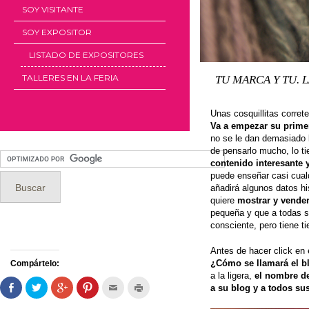
SOY VISITANTE
SOY EXPOSITOR
LISTADO DE EXPOSITORES
TALLERES EN LA FERIA
TU MARCA Y TU. 
Unas cosquillitas corre
Va a empezar su prime
no se le dan demasiado 
de pensarlo mucho, lo ti
contenido interesante 
puede enseñar casi cual
añadirá algunos datos h
quiere
mostrar y vende
pequeña y que a todas 
consciente, pero tiene t
Antes de hacer click en
¿Cómo se llamará el 
Compártelo:
a la ligera,
el nombre de
Comparte
Haz
Haz
Haz
Hac
Haz
a su blog y a todos su
en
clic
clic
clic
clic
clic
Facebook
para
para
para
para
para